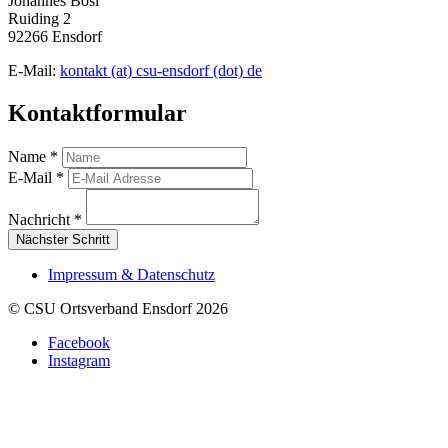
Johannes Bösl
Ruiding 2
92266 Ensdorf
E-Mail:
kontakt (at) csu-ensdorf (dot) de
Kontaktformular
Name
*
E-Mail
*
Nachricht
*
Nächster Schritt
Impressum & Datenschutz
© CSU Ortsverband Ensdorf 2026
Facebook
Instagram